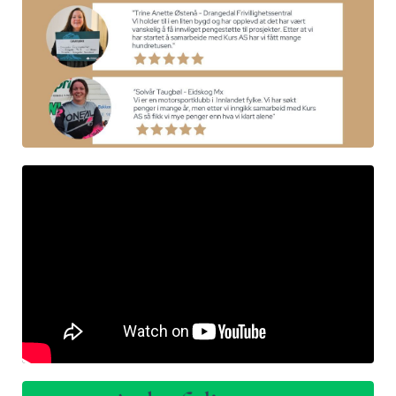
allow="accelerometer; autoplay; clipboard-write;
encrypted-media; gyroscope; picture-in-picture; web-
share" referrerpolicy="strict-origin-when-cross-origin"
allowfullscreen>
Liquid error: Nil location provided. Can't
build URI.